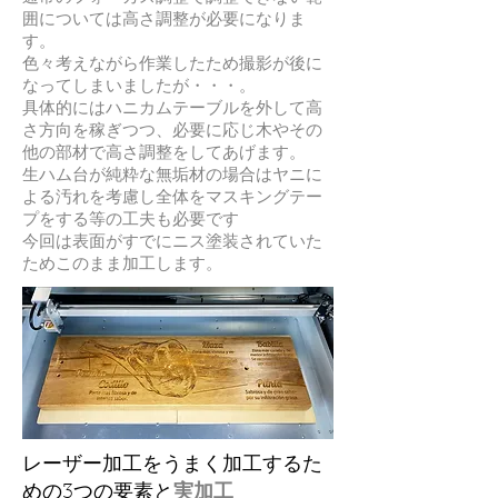
囲については高さ調整が必要になりま
す。
色々考えながら作業したため撮影が後に
なってしまいましたが・・・。
具体的にはハニカムテーブルを外して高
さ方向を稼ぎつつ、必要に応じ木やその
他の部材で高さ調整をしてあげます。
生ハム台が純粋な無垢材の場合はヤニに
よる汚れを考慮し全体をマスキングテー
プをする等の工夫も必要です
今回は表面がすでにニス塗装されていた
ためこのまま加工します。
レーザー加工をうまく加工するた
めの3つの要素と
実加工