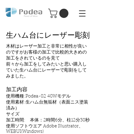
Podea パーソナル レーザー加工機
Podea
生ハム台にレーザー彫刻
木材はレーザー加工と非常に相性が良い
のですがお客様の加工で比較的大きめの
加工をされているのを見て
前々から加工をしてみたいと思い購入し
ていた生ハム台にレーザーで彫刻をして
みました。
加工内容
使用機種:Podea-02 40Wモデル
使用素材:生ハム台無垢材（表面ニス塗装
済み）
サイズ
加工時間: 本体：2時間6分、柱12分30秒
使用ソフトウエア Adobe Illustrator、
WEBUI(Windows)