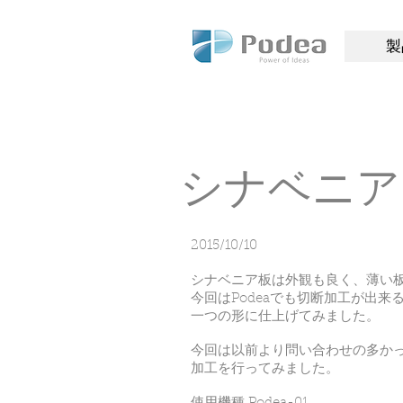
Pode
製
a
シナベニア
​2015/10/10
シナベニア板は外観も良く、薄い
今回はPodeaでも切断加工が出
一つの形に仕上げてみました。
今回は以前より問い合わせの多かったC
加工を行ってみました。