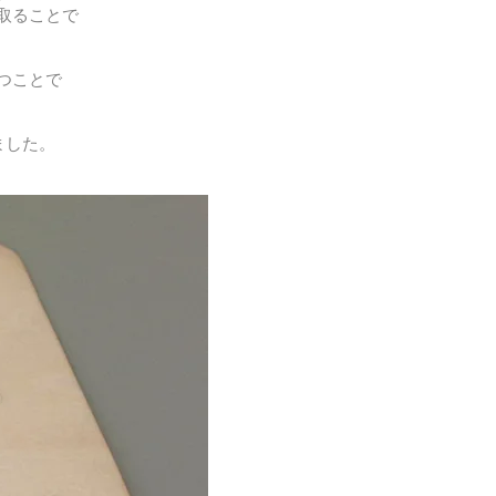
取ることで
つことで
ました。