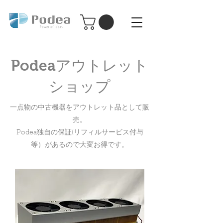
Podea パーソナル レーザー加工機
Podea
Podea
アウトレット
ショップ
一点物の中古機器をアウトレット品として販
売。
​Podea独自の保証(リフィルサービス付与
等）があるので大変お得です。