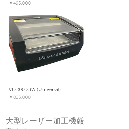
価格
￥495,000
VL-200 25W (Universal)
価格
￥825,000
大型レーザー加工機厳