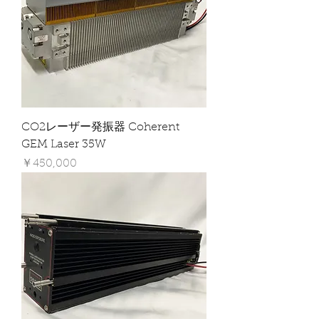
CO2レーザー発振器 Coherent
GEM Laser 35W
価格
￥450,000