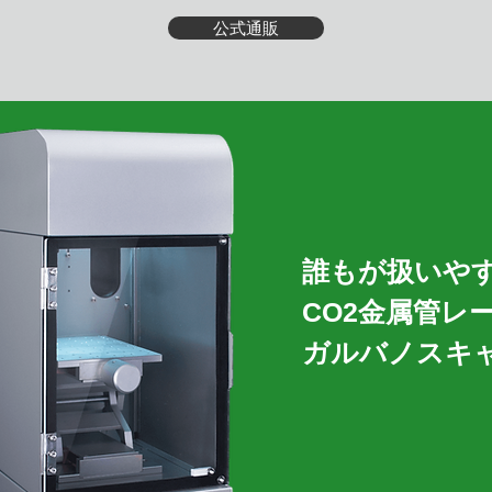
公式通販
誰もが扱いや
CO2金属管レ
ガルバノスキ