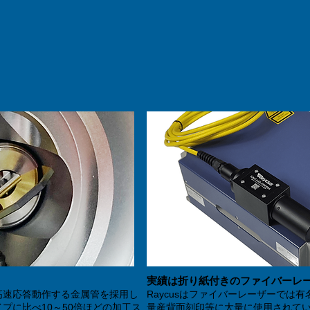
実績は折り紙付きのファイバーレ
高速応答動作する金属管を採用し
Raycusはファイバーレーザーでは有名
プに比べ10～50倍ほどの加工ス
量産背面刻印等に大量に使用されて