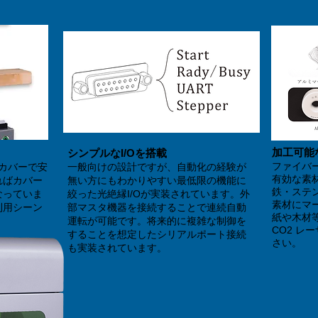
加工可能
シンプルなI/Oを搭載
ファイバ
ルカバーで安
一般向けの設計ですが、自動化の経験が
有効な素
ればカバー
無い方にもわかりやすい最低限の機能に
鉄・ステ
なっていま
絞った光絶縁I/Oが実装されています。外
素材にマ
利用シーン
部マスタ機器を接続することで連続自動
紙や木材
運転が可能です。将来的に複雑な制御を
​CO2 レ
するこ
とを想定したシリアルポート接続
さい。
も実装されています。