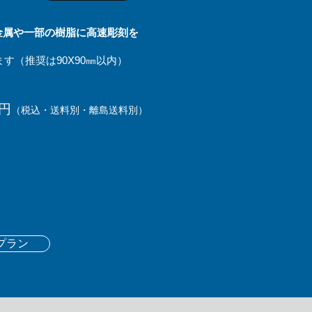
金属や一部の樹脂に高速彫刻を
ます（推奨は90X90㎜以内）
円
（税込・送料別・離島送料別
）
プラン