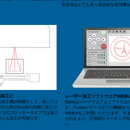
安定性はとても高く高信頼な発信機
の加工に
レーザー加工ソフトウエアWEBU
の加工機の特徴として、長いフォ
Stellaはハードウエアもソフトウ
から約130㎜程の距離に加工ポ
す。Podeaシリーズ全ての機械を
までのプロッタータイプでは加工
WEBUIをご利用いただけます。今
分にも加工が可能です。
そのままに、圧倒的なマーキング性
い。