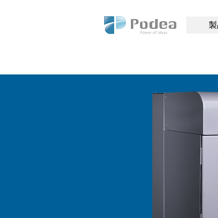
Pode
製
a