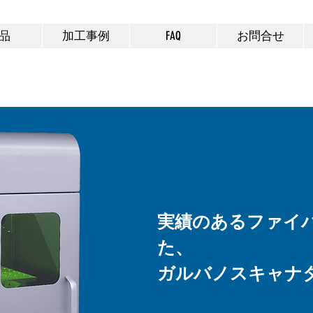
Podea パーソナル レーザー加工
機
品
加工事例
FAQ
お問合せ
実績のあるファイ
た、
ガルバノスキャナ