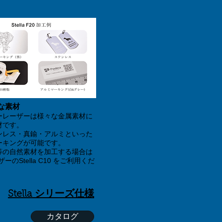
な素材
ーレーザーは様々な金属素材に
材です。
ンレス・真鍮・アルミといった
ーキングが可能です。
等の自然素材を加工する場合は
ーザーのStella C10 をご利用くだ
Stella シリーズ仕様
カタログ