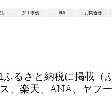
Podea パーソナル レーザー加工
機
品
加工事例
FAQ
お問合せ
a-01ふるさと納税に掲載（
ス、楽天、ANA、ヤフ